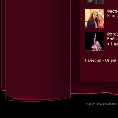
Фести
Итал
Фотос
Елбин
в Тор
Галерия - Orient 
© 2026 Milka Bellydance