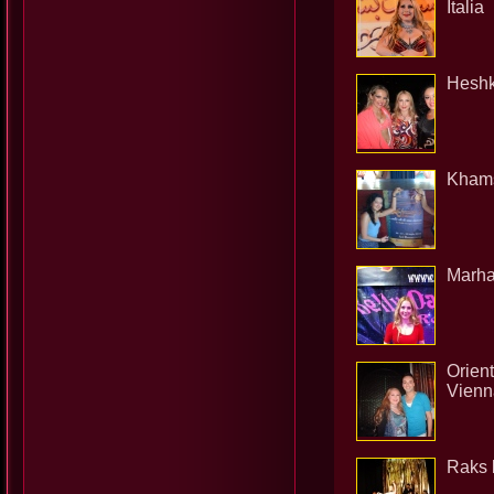
Italia
Heshk
Khams
Marha
Orient
Vienn
Raks 