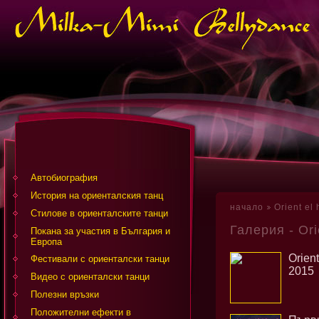
Автобиография
История на ориенталския танц
начало
Orient el
Стилове в ориенталските танци
Галерия - Ori
Покана за участия в България и
Европа
Orient
Фестивали с ориенталски танци
2015
Видео с ориенталски танци
Полезни връзки
Положителни ефекти в