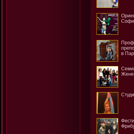
Ориен
Софи
Профе
препо
в Пар
Семин
Жене
Студи
Фести
Фриб