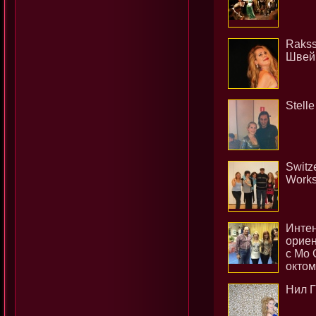
Rakss
Швей
Stelle
Switz
Works
Интен
ориен
с Мо 
октом
Нил Г