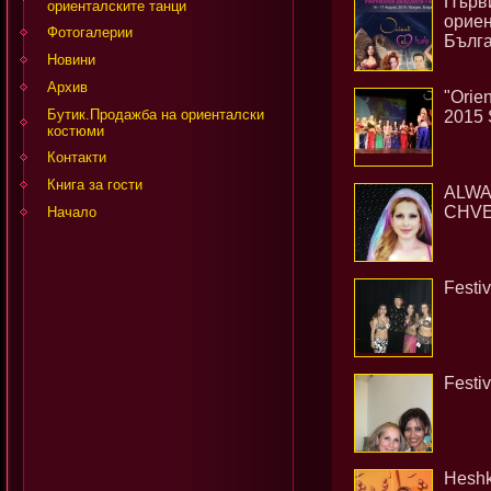
Първ
ориенталските танци
ориен
Фотогалерии
Бълг
Новини
Архив
"Orien
Бутик.Продажба на ориенталски
2015 
костюми
Контакти
Книга за гости
ALWA
CHVE
Начало
Festiv
Festi
Heshk