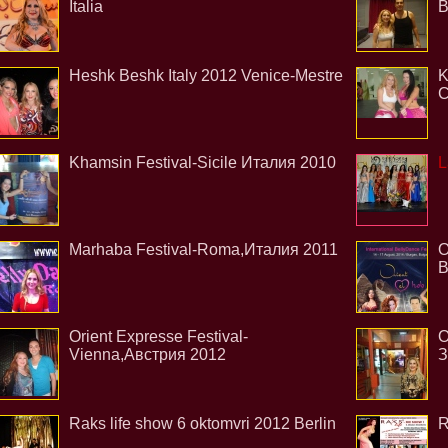
Italia
В
Heshk Beshk Italy 2012 Venice-Mestre
K
С
Khamsin Festival-Sicile Италия 2010
L
Marhaba Festival-Roma,Италия 2011
O
B
Orient Expresse Festival-
O
Vienna,Австрия 2012
З
Raks life show 6 oktomvri 2012 Berlin
R