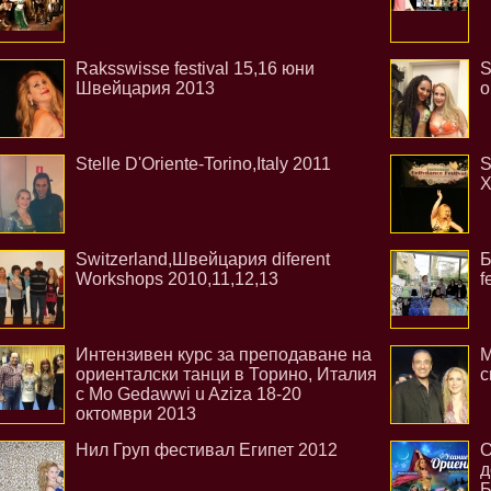
Raksswisse festival 15,16 юни
S
Швейцария 2013
о
Stelle D'Oriente-Torino,Italy 2011
S
Х
Switzerland,Швейцария diferent
Б
Workshops 2010,11,12,13
f
Интензивен курс за преподаване на
М
ориенталски танци в Торино, Италия
с
с Мо Gedawwi u Aziza 18-20
октомври 2013
Нил Груп фестивал Египет 2012
О
д
Б