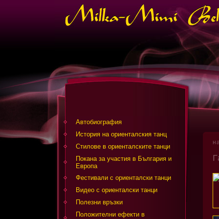
Автобиография
История на ориенталския танц
н
Стилове в ориенталските танци
Г
Покана за участия в България и
Европа
Фестивали с ориенталски танци
Видео с ориенталски танци
Полезни връзки
Положителни ефекти в