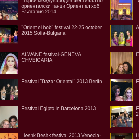
Първи международен Фестивал по
"
ориенталски танци Ориент ел хоб
България 2014
"Orient el hob" festival 22-25 october
A
2015 Sofia-Bulgaria
ALWANE festival-GENEVA
E
CHVEICARIA
Festival "Bazar Oriental" 2013 Berlin
F
Festival Egipto in Barcelona 2013
F
2
Heshk Beshk festival 2013 Venecia-
H