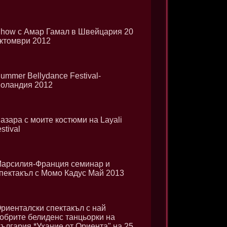
how с Амар Гамал в Швейцария 20
ктомври 2012
ummer Bellydance Festival-
оландия 2012
азара с моите костюми на Layali
estival
арсилия-Франция семинар и
пектакъл с Момо Кадус Май 2013
риенталски спектакъл с най
обрите белиденс танцьорки на
ългария *Ухание от Ориента" на 25