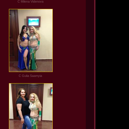
C Milena Videnova
C Gulia Saamyia