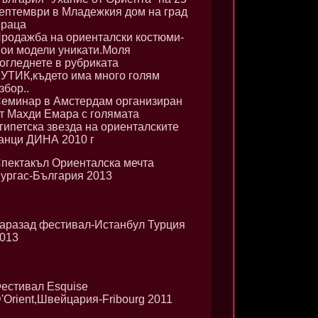
ептември в Младежкия дом на град
раца
родажба на ориенталски костюми-
ои модели уникати.Моля
огледнете в рубриката
УТИК,където има много голям
збор..
еминар в Амстердам организиран
т Махди Емара с голямата
гипетска звезда на ориенталските
анци ДИНА 2010 г
пектакъл Ориенталска мечта
ургас-България 2013
аразад фестивал-Истанбул Турция
013
естивал Esquise
'Orient,Швейцария-Fribourg 2011