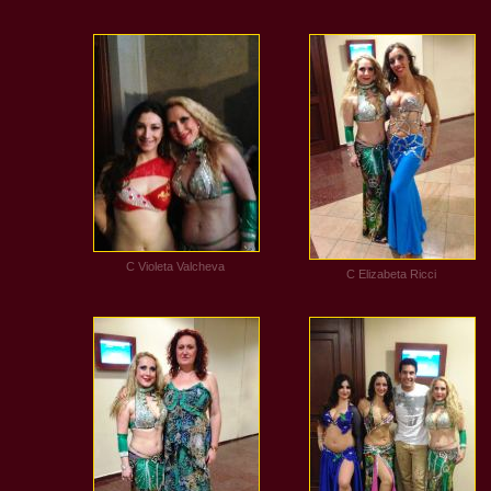
C Violeta Valcheva
C Elizabeta Ricci