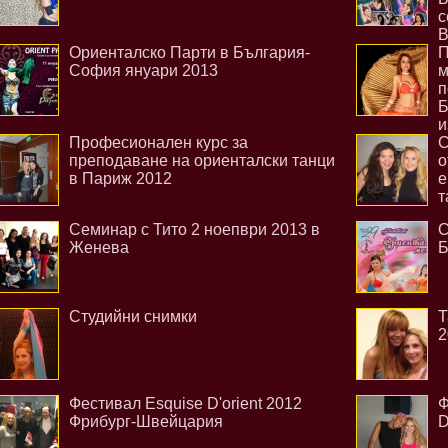
с
В
Ориенталско Парти в България-
П
София януари 2013
м
п
Б
и
Професионален курс за
С
преподаване на ориенталски танци
о
в Париж 2012
е
т
Семинар с Тито 2 ноепври 2013 в
С
Женева
Б
Студийни снимки
Т
2
Фестивал Esquise D'orient 2012
Ф
Фрибург-Швейцария
D