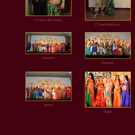
C Faren Ben Azira
C Wael Mansour
Dancers
Dancers
dance
Stage